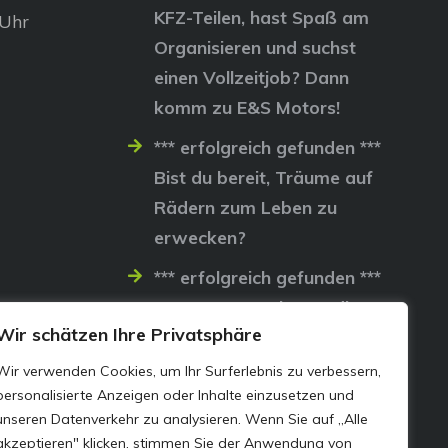
KFZ-Teilen, hast Spaß am
 Uhr
Organisieren und suchst
einen Vollzeitjob? Dann
komm zu E&S Motors!
*** erfolgreich gefunden ***
Bist du bereit, Träume auf
Rädern zum Leben zu
erwecken?
*** erfolgreich gefunden ***
Lass uns gemeinsam die
Wir schätzen Ihre Privatsphäre
Straßen erobern…
Wir verwenden Cookies, um Ihr Surferlebnis zu verbessern,
personalisierte Anzeigen oder Inhalte einzusetzen und
unseren Datenverkehr zu analysieren. Wenn Sie auf „Alle
akzeptieren" klicken, stimmen Sie der Anwendung von