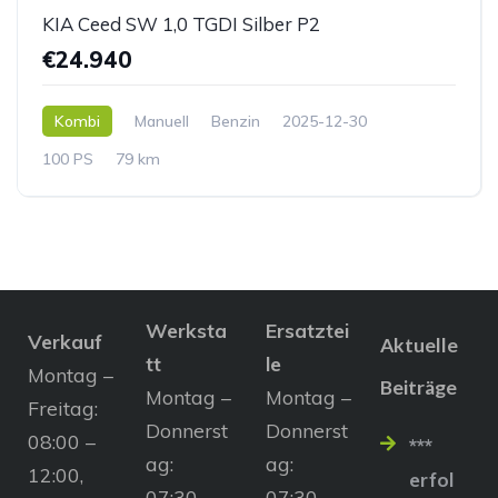
KIA Ceed SW 1,0 TGDI Silber P2
€24.940
Kombi
Manuell
Benzin
2025-12-30
100 PS
79 km
Werksta
Ersatztei
Verkauf
Aktuelle
tt
le
Montag –
Beiträge
Montag –
Montag –
Freitag:
Donnerst
Donnerst
08:00 –
***
ag:
ag:
12:00,
erfol
07:30 –
07:30 –