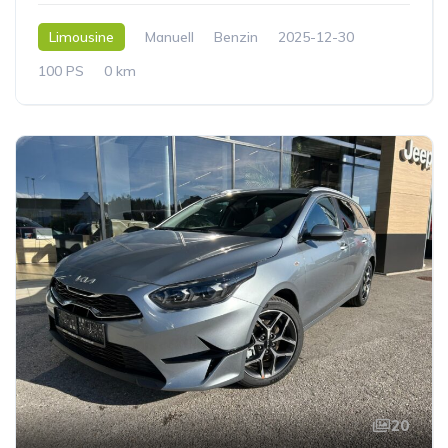
Limousine
Manuell
Benzin
2025-12-30
100 PS
0 km
20