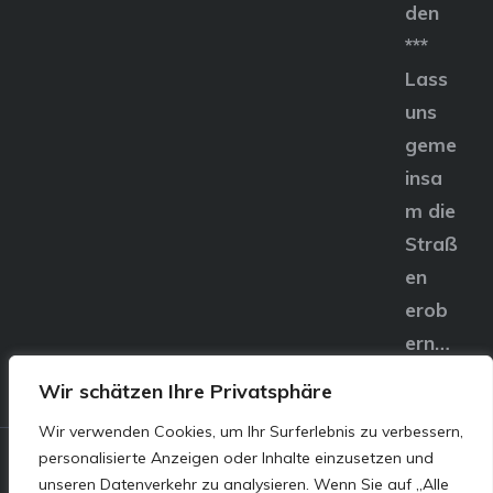
den
***
Lass
uns
geme
insa
m die
Straß
en
erob
ern…
Wir schätzen Ihre Privatsphäre
Wir verwenden Cookies, um Ihr Surferlebnis zu verbessern,
personalisierte Anzeigen oder Inhalte einzusetzen und
© E&S Motors GmbH,
unseren Datenverkehr zu analysieren. Wenn Sie auf „Alle