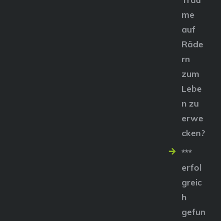
me
auf
Räde
rn
zum
Lebe
n zu
erwe
cken?
***
erfol
greic
h
gefun