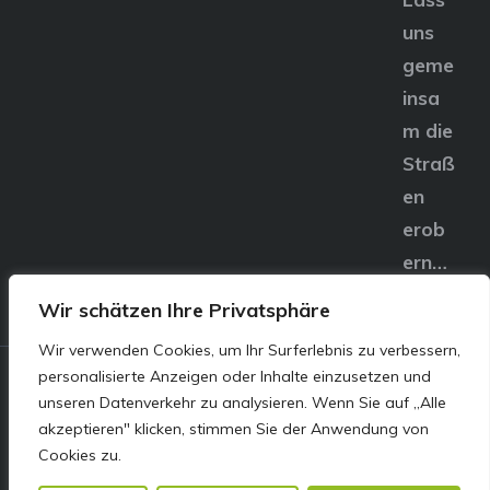
uns
geme
insa
m die
Straß
en
erob
ern…
Wir schätzen Ihre Privatsphäre
Wir verwenden Cookies, um Ihr Surferlebnis zu verbessern,
personalisierte Anzeigen oder Inhalte einzusetzen und
© E&S Motors GmbH,
unseren Datenverkehr zu analysieren. Wenn Sie auf „Alle
akzeptieren" klicken, stimmen Sie der Anwendung von
Linzer Straße 83 4240
Cookies zu.
Freistadt