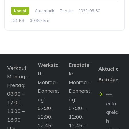
Kombi
Automatik
Benzin
2022-06-30
131 PS
30.847 km
Werksta
Ersatztei
Verkauf
Aktuelle
tt
le
Montag –
Beiträge
Montag –
Montag –
Freitag:
Donnerst
Donnerst
08:00 –
***
ag:
ag:
12:00,
erfol
07:30 –
07:30 –
13:00 –
greic
12:00,
12:00,
18:00
h
12:45 –
12:45 –
Uhr