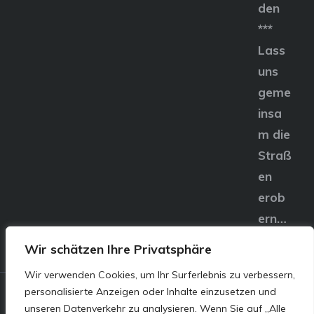
den
***
Lass
uns
geme
insa
m die
Straß
en
erob
ern…
Wir schätzen Ihre Privatsphäre
Wir verwenden Cookies, um Ihr Surferlebnis zu verbessern,
personalisierte Anzeigen oder Inhalte einzusetzen und
© E&S Motors GmbH,
unseren Datenverkehr zu analysieren. Wenn Sie auf „Alle