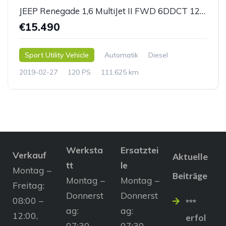
JEEP Renegade 1,6 MultiJet II FWD 6DDCT 120 Longitude
€15.490
Sport Utility Vehicle
Automatik
Diesel
2019-02-27
120 PS
111.625 km
Werksta
Ersatztei
Verkauf
Aktuelle
tt
le
Montag –
Beiträge
Montag –
Montag –
Freitag:
Donnerst
Donnerst
08:00 –
***
ag:
ag:
12:00,
erfol
07:30 –
07:30 –