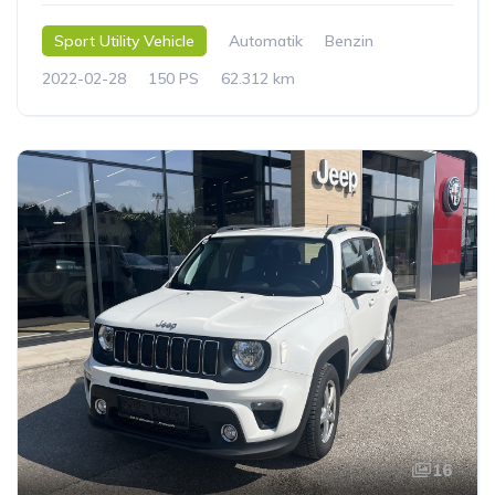
Sport Utility Vehicle
Automatik
Benzin
2022-02-28
150 PS
62.312 km
16