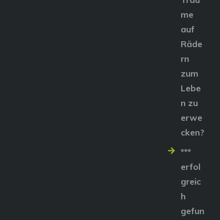
me
auf
Räde
rn
zum
Lebe
n zu
erwe
cken?
***
erfol
greic
h
gefun