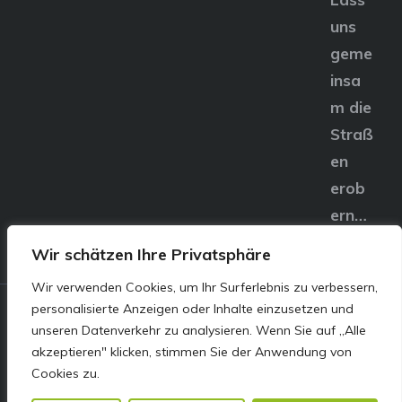
uns
geme
insa
m die
Straß
en
erob
ern…
Wir schätzen Ihre Privatsphäre
Wir verwenden Cookies, um Ihr Surferlebnis zu verbessern,
personalisierte Anzeigen oder Inhalte einzusetzen und
© E&S Motors GmbH,
unseren Datenverkehr zu analysieren. Wenn Sie auf „Alle
akzeptieren" klicken, stimmen Sie der Anwendung von
Linzer Straße 83 4240
Cookies zu.
Freistadt