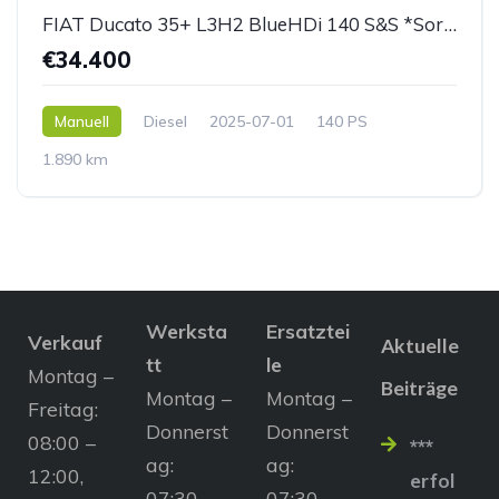
FIAT Ducato 35+ L3H2 BlueHDi 140 S&S *Sortimo Ausbau*
€34.400
Manuell
Diesel
2025-07-01
140 PS
1.890 km
Werksta
Ersatztei
Verkauf
Aktuelle
tt
le
Montag –
Beiträge
Montag –
Montag –
Freitag:
Donnerst
Donnerst
08:00 –
***
ag:
ag:
12:00,
erfol
07:30 –
07:30 –