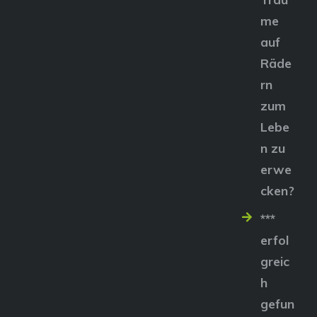
me
auf
Räde
rn
zum
Lebe
n zu
erwe
cken?
***
erfol
greic
h
gefun