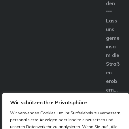
den
***
Lass
uns
geme
insa
m die
Straß
en
erob
ern…
Wir schätzen Ihre Privatsphäre
Wir verwenden Cookies, um Ihr Surferlebnis zu verbessern,
personalisierte Anzeigen oder Inhalte einzusetzen und
© E&S Motors GmbH,
unseren Datenverkehr zu analysieren. Wenn Sie auf „Alle