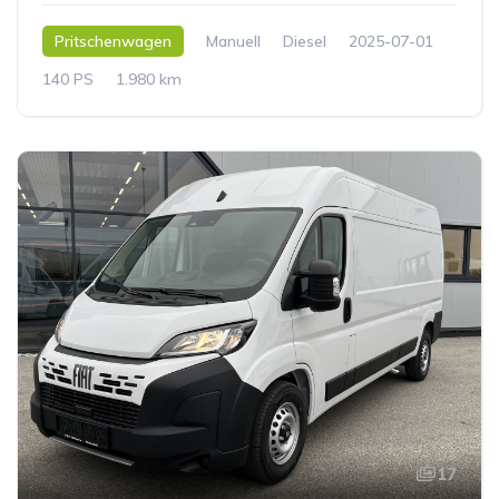
Pritschenwagen
Manuell
Diesel
2025-07-01
140 PS
1.980 km
17