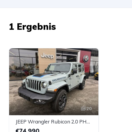
1 Ergebnis
20
JEEP Wrangler Rubicon 2.0 PHEV 380 PS AT 4xe
€74.990