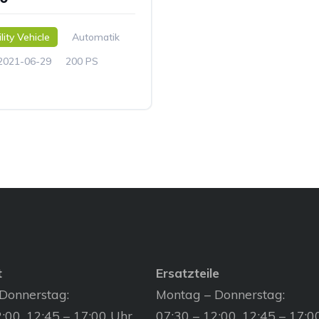
lity Vehicle
Automatik
2021-06-29
200 PS
t
Ersatzteile
Donnerstag:
Montag – Donnerstag:
:00, 12:45 – 17:00 Uhr
07:30 – 12:00, 12:45 – 17:0