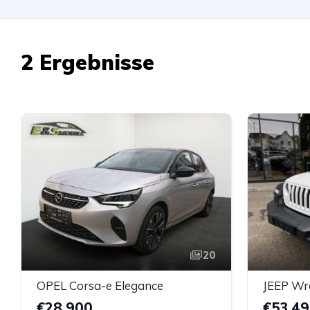
2 Ergebnisse
20
OPEL Corsa-e Elegance
JEEP Wra
€28.900
€53.4