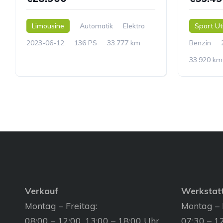
Limousine
Automatik
Elektro
Sport Uti
2023-06-12
136 PS
33.777 km
Benzin
33.920 km
Verkauf
Werkstat
Montag – Freitag:
Montag – 
08:00 – 12:00, 13:00 – 18:00 Uhr
07:30 – 12