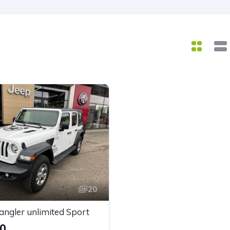
20
ngler unlimited Sport
90