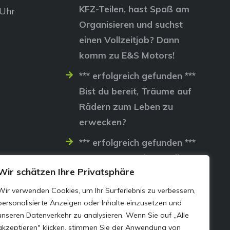
KFZ-Teilen, hast Spaß am
 Uhr
Organisieren und suchst
einen Vollzeitjob? Dann
komm zu E&S Motors!
*** erfolgreich gefunden ***
Bist du bereit, Träume auf
Rädern zum Leben zu
erwecken?
*** erfolgreich gefunden ***
Lass uns gemeinsam die
Wir schätzen Ihre Privatsphäre
Straßen erobern…
Wir verwenden Cookies, um Ihr Surferlebnis zu verbessern,
personalisierte Anzeigen oder Inhalte einzusetzen und
unseren Datenverkehr zu analysieren. Wenn Sie auf „Alle
akzeptieren" klicken, stimmen Sie der Anwendung von