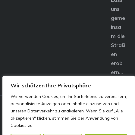
uns
geme
insa
m die
Straß
en
erob
ern…
Wir schätzen Ihre Privatsphäre
Wir verwenden Cookies, um Ihr Surferlebnis zu verbessern,
personalisierte Anzeigen oder Inhalte einzusetzen und
© E&S Motors GmbH,
unseren Datenverkehr zu analysieren. Wenn Sie auf „Alle
akzeptieren" klicken, stimmen Sie der Anwendung von
Linzer Straße 83 4240
Cookies zu.
Freistadt