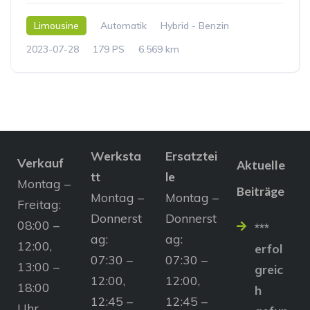
Limousine
Automatik
Hybrid - Benzin
2023-07-28
179 PS
6.569 km
Werksta
Ersatztei
Verkauf
Aktuelle
tt
le
Montag –
Beiträge
Montag –
Montag –
Freitag:
Donnerst
Donnerst
08:00 –
***
ag:
ag:
12:00,
erfol
07:30 –
07:30 –
13:00 –
greic
12:00,
12:00,
18:00
h
12:45 –
12:45 –
Uhr