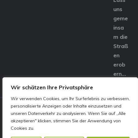
uns
geme
insa
m die
Straß
en
erob
ern…
Wir schätzen Ihre Privatsphäre
Wir verwenden Cookies, um Ihr Surferlebnis zu verbessern,
personalisierte Anzeigen oder Inhalte einzusetzen und
© E&S Motors GmbH,
unseren Datenverkehr zu analysieren. Wenn Sie auf „Alle
akzeptieren" klicken, stimmen Sie der Anwendung von
Linzer Straße 83 4240
Cookies zu.
Freistadt