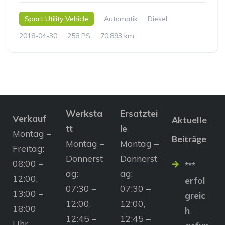
Sport Utility Vehicle
Automatik
Diesel
2018-04-30
258 PS
70.893 km
Werksta
Ersatztei
Verkauf
Aktuelle
tt
le
Montag –
Beiträge
Montag –
Montag –
Freitag:
Donnerst
Donnerst
08:00 –
***
ag:
ag:
12:00,
erfol
07:30 –
07:30 –
13:00 –
greic
12:00,
12:00,
18:00
h
12:45 –
12:45 –
Uhr