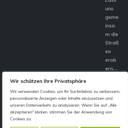
uns
geme
insa
m die
Straß
en
erob
ern…
Wir schätzen Ihre Privatsphäre
Wir verwenden Cookies, um Ihr Surferlebnis zu verbessern,
personalisierte Anzeigen oder Inhalte einzusetzen und
© E&S Motors GmbH,
unseren Datenverkehr zu analysieren. Wenn Sie auf „Alle
akzeptieren" klicken, stimmen Sie der Anwendung von
Linzer Straße 83 4240
Cookies zu.
Freistadt