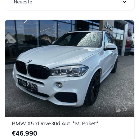
Neueste
17
BMW X5 xDrive30d Aut. *M-Paket*
€46.990