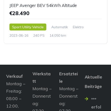
JEEP Avenger BEV 54kWh Altitude
€28.490
Sport Utility Vehicle
Automatik
Elektro
2023-06-16
240 PS
14.050 km
Werksta
Ersatztei
Verkauf
Aktuelle
tt
le
Montag –
Beiträge
Montag –
Montag –
Freitag:
Donnerst
Donnerst
08:00 –
***
ag:
ag:
12:00,
erfol
07:30 –
07:30 –