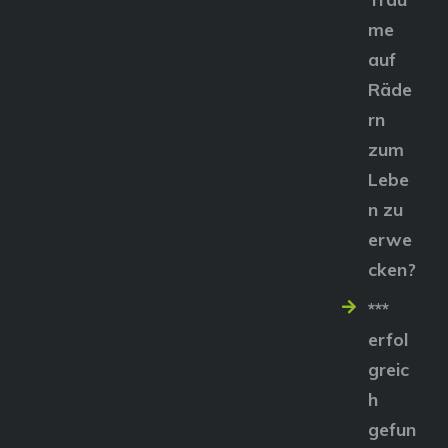
me
auf
Räde
rn
zum
Lebe
n zu
erwe
cken?
***
erfol
greic
h
gefun