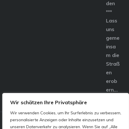
den
***
Lass
uns
geme
insa
m die
Straß
en
erob
ern…
Wir schätzen Ihre Privatsphäre
Wir verwenden Cookies, um Ihr Surferlebnis zu verbessern,
personalisierte Anzeigen oder Inhalte einzusetzen und
© E&S Motors GmbH,
unseren Datenverkehr zu analysieren. Wenn Sie auf „Alle