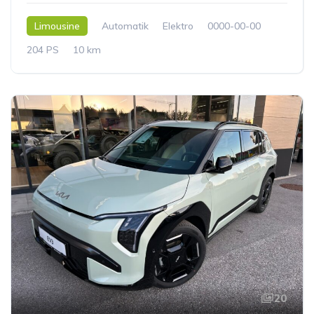
Limousine
Automatik
Elektro
0000-00-00
204 PS
10 km
20