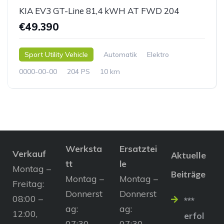
KIA EV3 GT-Line 81,4 kWH AT FWD 204
€49.390
Sport Utility Vehicle
Automatik
Elektro
0000-00-00
204 PS
10 km
Werksta
Ersatztei
Verkauf
Aktuelle
tt
le
Montag –
Beiträge
Montag –
Montag –
Freitag:
Donnerst
Donnerst
08:00 –
***
ag:
ag:
12:00,
erfol
07:30 –
07:30 –