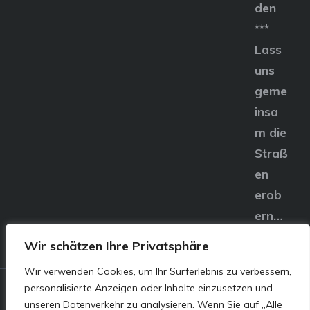
den
***
Lass
uns
geme
insa
m die
Straß
en
erob
ern…
Wir schätzen Ihre Privatsphäre
Wir verwenden Cookies, um Ihr Surferlebnis zu verbessern,
personalisierte Anzeigen oder Inhalte einzusetzen und
© E&S Motors GmbH,
unseren Datenverkehr zu analysieren. Wenn Sie auf „Alle