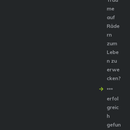
me
auf
Räde
rn
zum
Lebe
n zu
erwe
cken?
***
erfol
greic
h
gefun