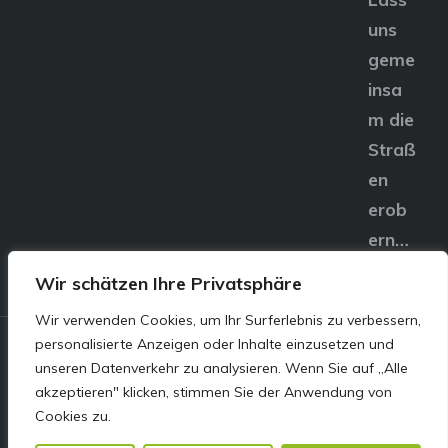
uns
geme
insa
m die
Straß
en
erob
ern…
Wir schätzen Ihre Privatsphäre
Wir verwenden Cookies, um Ihr Surferlebnis zu verbessern,
personalisierte Anzeigen oder Inhalte einzusetzen und
© E&S Motors GmbH,
unseren Datenverkehr zu analysieren. Wenn Sie auf „Alle
akzeptieren" klicken, stimmen Sie der Anwendung von
Linzer Straße 83 4240
Cookies zu.
Freistadt