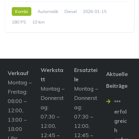
Kombi
Automatik
Diesel
2026-01-15
180 PS
10 km
Werksta
Ersatztei
Verkauf
Aktuelle
tt
le
Montag –
Beiträge
Montag –
Montag –
Freitag:
Donnerst
Donnerst
08:00 –
***
ag:
ag:
12:00,
erfol
07:30 –
07:30 –
13:00 –
greic
12:00,
12:00,
18:00
h
12:45 –
12:45 –
Uhr