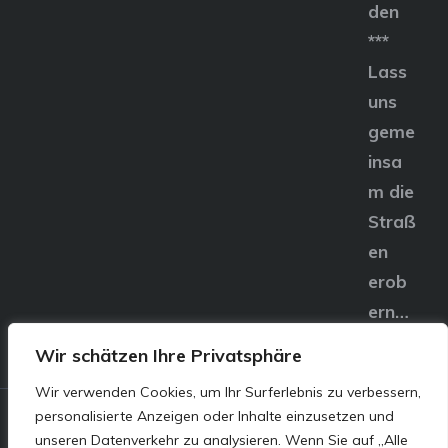
den
***
Lass
uns
geme
insa
m die
Straß
en
erob
ern…
Wir schätzen Ihre Privatsphäre
Wir verwenden Cookies, um Ihr Surferlebnis zu verbessern,
personalisierte Anzeigen oder Inhalte einzusetzen und
© E&S Motors GmbH,
unseren Datenverkehr zu analysieren. Wenn Sie auf „Alle