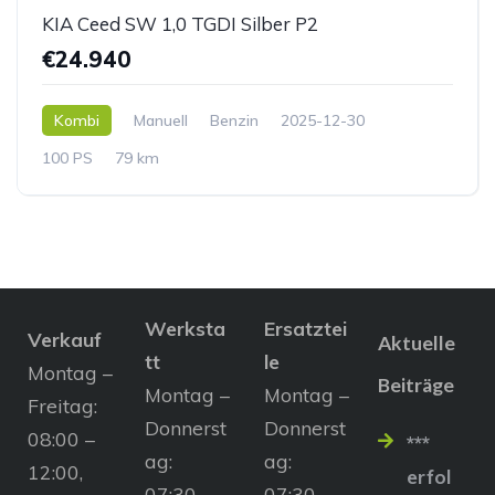
KIA Ceed SW 1,0 TGDI Silber P2
€24.940
Kombi
Manuell
Benzin
2025-12-30
100 PS
79 km
Werksta
Ersatztei
Verkauf
Aktuelle
tt
le
Montag –
Beiträge
Montag –
Montag –
Freitag:
Donnerst
Donnerst
08:00 –
***
ag:
ag:
12:00,
erfol
07:30 –
07:30 –