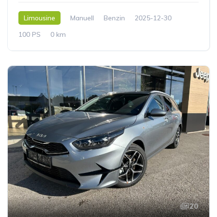
Limousine
Manuell
Benzin
2025-12-30
100 PS
0 km
20