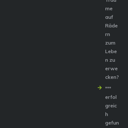
me
auf
Räde
rn
zum
Lebe
n zu
erwe
cken?
***
erfol
greic
h
gefun