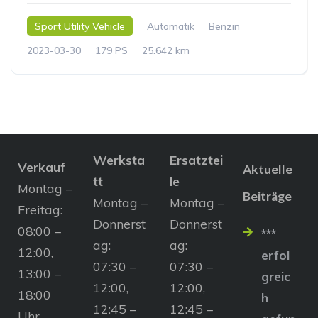
Sport Utility Vehicle
Automatik
Benzin
2023-03-30
179 PS
25.642 km
Werksta
Ersatztei
Verkauf
Aktuelle
tt
le
Montag –
Beiträge
Montag –
Montag –
Freitag:
Donnerst
Donnerst
08:00 –
***
ag:
ag:
12:00,
erfol
07:30 –
07:30 –
13:00 –
greic
12:00,
12:00,
18:00
h
12:45 –
12:45 –
Uhr