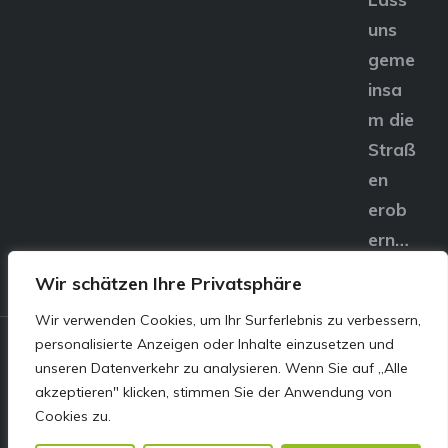
uns
geme
insa
m die
Straß
en
erob
ern…
Wir schätzen Ihre Privatsphäre
Wir verwenden Cookies, um Ihr Surferlebnis zu verbessern,
personalisierte Anzeigen oder Inhalte einzusetzen und
© E&S Motors GmbH,
unseren Datenverkehr zu analysieren. Wenn Sie auf „Alle
akzeptieren" klicken, stimmen Sie der Anwendung von
Linzer Straße 83 4240
Cookies zu.
Freistadt