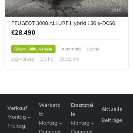
16
PEUGEOT 3008 ALLURE Hybrid 136 e-DCS6
€28.490
Sport Utility Vehicle
Automatik
Hybrid
2024-08-12
136 PS
38.381 km
Werksta
Ersatztei
Verkauf
Aktuelle
tt
le
Montag –
Beiträge
Montag –
Montag –
Freitag:
Donnerst
Donnerst