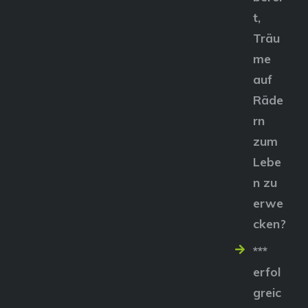
t,
Träu
me
auf
Räde
rn
zum
Lebe
n zu
erwe
cken?
***
erfol
greic