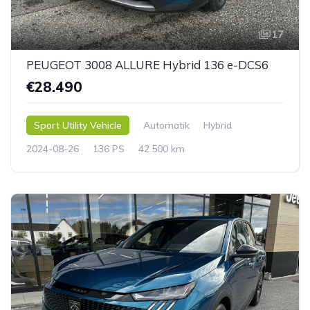
17
PEUGEOT 3008 ALLURE Hybrid 136 e-DCS6
€28.490
Sport Utility Vehicle
Automatik
Hybrid
2024-08-26
136 PS
42.500 km