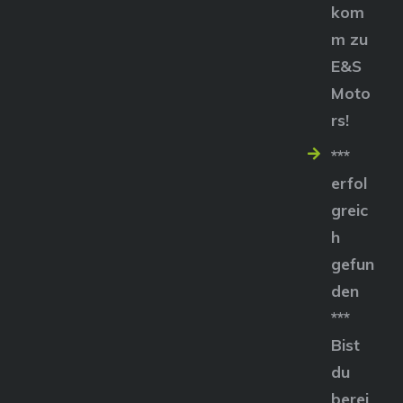
kom
m zu
E&S
Moto
rs!
***
erfol
greic
h
gefun
den
***
Bist
du
berei