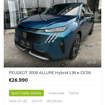
18
PEUGEOT 3008 ALLURE Hybrid 136 e-DCS6
€26.990
Sport Utility Vehicle
Automatik
Hybrid
2024-07-29
136 PS
40.300 km