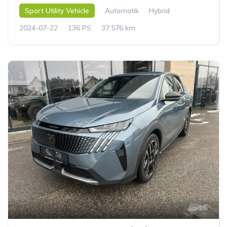
Sport Utility Vehicle
Automatik
Hybrid
2024-07-22
136 PS
37.576 km
16