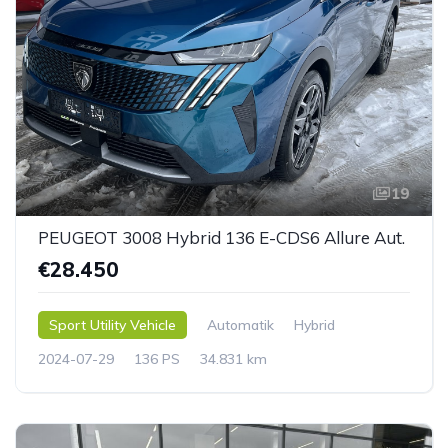
19
PEUGEOT 3008 Hybrid 136 E-CDS6 Allure Aut.
€28.450
Sport Utility Vehicle
Automatik
Hybrid
2024-07-29
136 PS
34.831 km