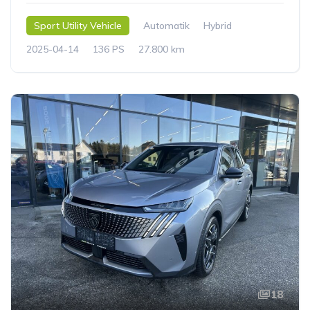
Sport Utility Vehicle
Automatik
Hybrid
2025-04-14
136 PS
27.800 km
18