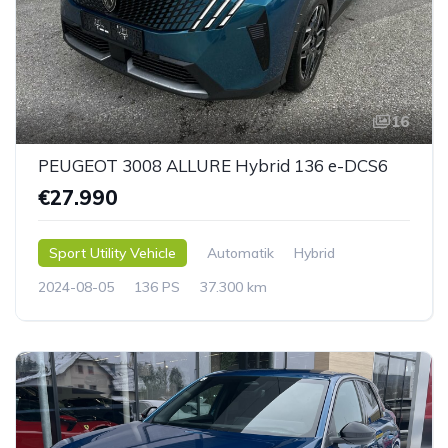
16
PEUGEOT 3008 ALLURE Hybrid 136 e-DCS6
€27.990
Sport Utility Vehicle
Automatik
Hybrid
2024-08-05
136 PS
37.300 km