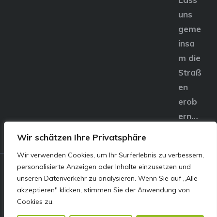
uns
geme
insa
m die
Straß
en
erob
ern…
Wir schätzen Ihre Privatsphäre
Wir verwenden Cookies, um Ihr Surferlebnis zu verbessern,
personalisierte Anzeigen oder Inhalte einzusetzen und
© E&S Motors GmbH,
unseren Datenverkehr zu analysieren. Wenn Sie auf „Alle
akzeptieren" klicken, stimmen Sie der Anwendung von
Linzer Straße 83 4240
Cookies zu.
Freistadt