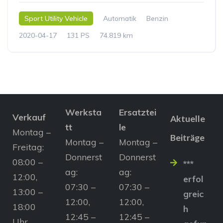
Sport Utility Vehicle
Automatik
Benzin
2020-04-17
131 PS
74.819 km
Werksta
Ersatztei
Verkauf
Aktuelle
tt
le
Montag –
Beiträge
Montag –
Montag –
Freitag:
Donnerst
Donnerst
08:00 –
***
ag:
ag:
12:00,
erfol
07:30 –
07:30 –
13:00 –
greic
12:00,
12:00,
18:00
h
12:45 –
12:45 –
Uhr