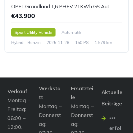
OPEL Grandland 1,6 PHEV 21KWh GS Aut.
€43.900
Sport Utility Vehicle
Automatik
Hybrid - Benzin
2025-11-28
150 PS
1.579 km
Werksta
Ersatztei
Verkauf
Aktuelle
tt
le
Montag –
Beiträge
Montag –
Montag –
Freitag:
Donnerst
Donnerst
08:00 –
***
ag:
ag:
12:00,
erfol
07:30 –
07:30 –