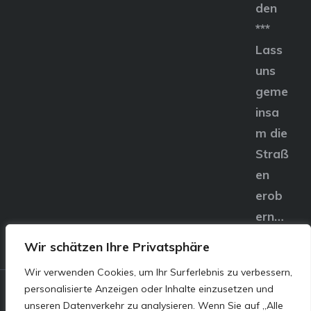
den
***
Lass
uns
geme
insa
m die
Straß
en
erob
ern…
Wir schätzen Ihre Privatsphäre
Wir verwenden Cookies, um Ihr Surferlebnis zu verbessern,
personalisierte Anzeigen oder Inhalte einzusetzen und
© E&S Motors GmbH,
unseren Datenverkehr zu analysieren. Wenn Sie auf „Alle