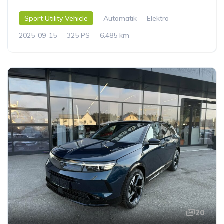
Sport Utility Vehicle
Automatik
Elektro
2025-09-15
325 PS
6.485 km
20