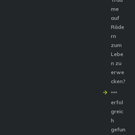
me
auf
Räde
rn
zum
Lebe
n zu
erwe
cken?
***
erfol
greic
h
gefun