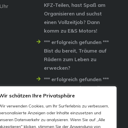
KFZ-Teilen, hast Spaß am
 Uhr
Organisieren und suchst
einen Vollzeitjob? Dann
komm zu E&S Motors!
*** erfolgreich gefunden ***
Bist du bereit, Träume auf
Rädern zum Leben zu
erwecken?
*** erfolgreich gefunden ***
Lass uns gemeinsam die
Wir schätzen Ihre Privatsphäre
Straßen erobern…
Wir verwenden Cookies, um Ihr Surferlebnis zu verbessern,
personalisierte Anzeigen oder Inhalte einzusetzen und
unseren Datenverkehr zu analysieren. Wenn Sie auf „Alle
akzeptieren" klicken, stimmen Sie der Anwendung von