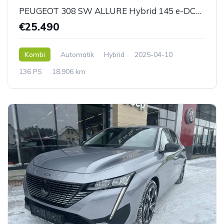
PEUGEOT 308 SW ALLURE Hybrid 145 e-DCS6
€25.490
Kombi
Automatik
Hybrid
2025-04-10
136 PS
18.906 km