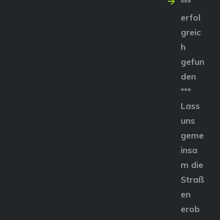
***
erfol
greic
h
gefun
den
***
Lass
uns
geme
insa
m die
Straß
en
erob