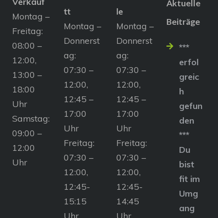
Verkauf
Aktuelle
tt
le
Montag –
Beiträge
Montag –
Montag –
Freitag:
Donnerst
Donnerst
08:00 –
***
ag:
ag:
12:00,
erfol
07:30 –
07:30 –
13:00 –
greic
12:00,
12:00,
18:00
h
12:45 –
12:45 –
Uhr
gefun
17:00
17:00
Samstag:
den
Uhr
Uhr
09:00 –
***
Freitag:
Freitag:
12:00
Du
07:30 –
07:30 –
Uhr
bist
12:00,
12:00,
fit im
12:45-
12:45-
Umg
15:15
14:45
ang
Uhr
Uhr