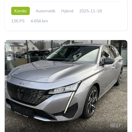
Kombi
Automatik
Hybrid
2025-11-18
136 PS
4.654 km
17