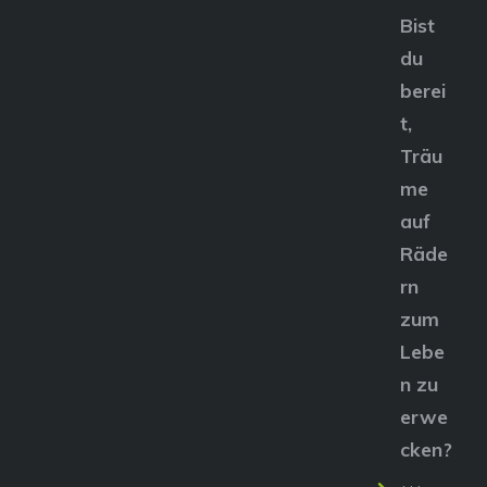
Bist
du
berei
t,
Träu
me
auf
Räde
rn
zum
Lebe
n zu
erwe
cken?