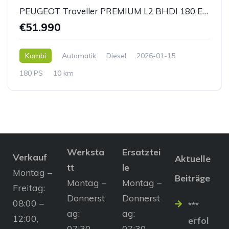
PEUGEOT Traveller PREMIUM L2 BHDI 180 EAT8 *AHK*
€51.990
Kombi
Automatik
Diesel
2026-01-15
180 PS
10 km
Werksta
Ersatztei
Verkauf
Aktuelle
tt
le
Montag –
Beiträge
Montag –
Montag –
Freitag:
Donnerst
Donnerst
08:00 –
***
ag:
ag:
12:00,
erfol
07:30 –
07:30 –