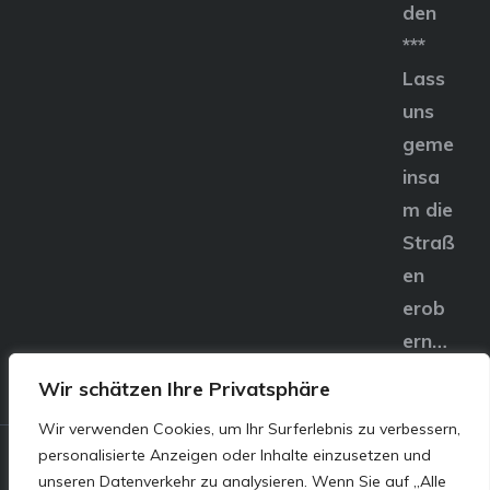
den
***
Lass
uns
geme
insa
m die
Straß
en
erob
ern…
Wir schätzen Ihre Privatsphäre
Wir verwenden Cookies, um Ihr Surferlebnis zu verbessern,
personalisierte Anzeigen oder Inhalte einzusetzen und
© E&S Motors GmbH,
unseren Datenverkehr zu analysieren. Wenn Sie auf „Alle