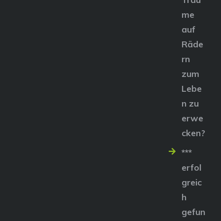
me
auf
Räde
rn
zum
Lebe
n zu
erwe
cken?
***
erfol
greic
h
gefun