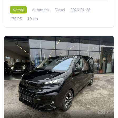
Kombi
Automatik
Diesel
2026-01-28
179 PS
10 km
20