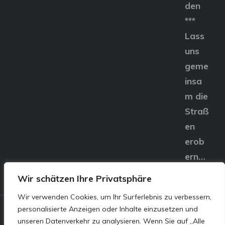
den
***
Lass
uns
geme
insa
m die
Straß
en
erob
ern…
Wir schätzen Ihre Privatsphäre
Wir verwenden Cookies, um Ihr Surferlebnis zu verbessern,
personalisierte Anzeigen oder Inhalte einzusetzen und
© E&S Motors GmbH,
unseren Datenverkehr zu analysieren. Wenn Sie auf „Alle