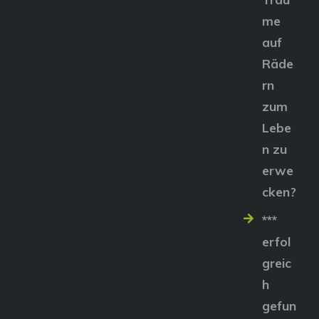
me
auf
Räde
rn
zum
Lebe
n zu
erwe
cken?
***
erfol
greic
h
gefun