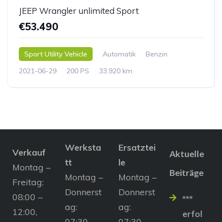
JEEP Wrangler unlimited Sport
€53.490
Sport Utility Vehicle
Automatik
Benzin
2021-06-29
200 PS
33.920 km
Werksta
Ersatztei
Verkauf
Aktuelle
tt
le
Montag –
Beiträge
Montag –
Montag –
Freitag:
Donnerst
Donnerst
08:00 –
***
ag:
ag:
12:00,
erfol
07:30 –
07:30 –