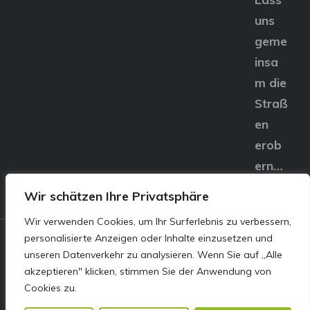
uns
geme
insa
m die
Straß
en
erob
ern…
Wir schätzen Ihre Privatsphäre
Wir verwenden Cookies, um Ihr Surferlebnis zu verbessern,
personalisierte Anzeigen oder Inhalte einzusetzen und
© E&S Motors GmbH,
unseren Datenverkehr zu analysieren. Wenn Sie auf „Alle
akzeptieren" klicken, stimmen Sie der Anwendung von
Linzer Straße 83 4240
Cookies zu.
Freistadt