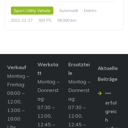
Sport Utility Vehicle
Automatik
Elektro
2021-12-27
503 PS
58.000 km
Werksta
Ersatztei
Verkauf
Aktuelle
tt
le
Montag –
Beiträge
Montag –
Montag –
Freitag:
Donnerst
Donnerst
08:00 –
***
ag:
ag:
12:00,
erfol
07:30 –
07:30 –
13:00 –
greic
12:00,
12:00,
18:00
h
12:45 –
12:45 –
Uhr