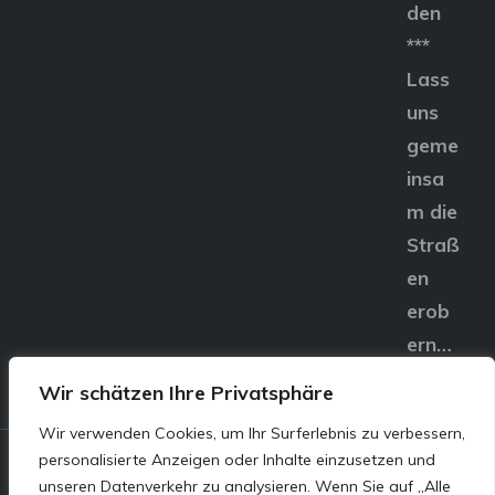
den
***
Lass
uns
geme
insa
m die
Straß
en
erob
ern…
Wir schätzen Ihre Privatsphäre
Wir verwenden Cookies, um Ihr Surferlebnis zu verbessern,
personalisierte Anzeigen oder Inhalte einzusetzen und
© E&S Motors GmbH,
unseren Datenverkehr zu analysieren. Wenn Sie auf „Alle