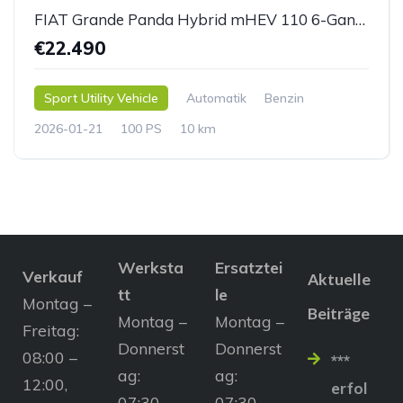
FIAT Grande Panda Hybrid mHEV 110 6-Gang eDCT LaPrima
€22.490
Sport Utility Vehicle
Automatik
Benzin
2026-01-21
100 PS
10 km
Werksta
Ersatztei
Verkauf
Aktuelle
tt
le
Montag –
Beiträge
Montag –
Montag –
Freitag:
Donnerst
Donnerst
08:00 –
***
ag:
ag:
12:00,
erfol
07:30 –
07:30 –