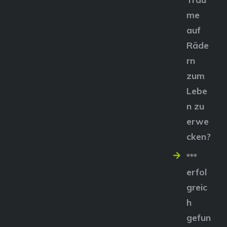
me
auf
Räde
rn
zum
Lebe
n zu
erwe
cken?
***
erfol
greic
h
gefun