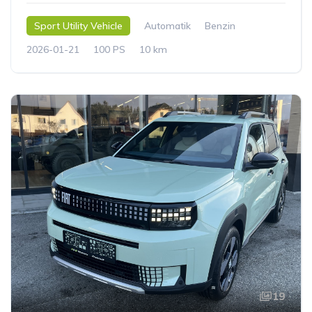
Sport Utility Vehicle
Automatik
Benzin
2026-01-21
100 PS
10 km
19