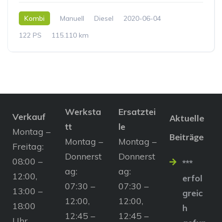
Kombi
Manuell
Diesel
2020-06-04
122 PS
115.110 km
Werksta
Ersatztei
Verkauf
Aktuelle
tt
le
Montag –
Beiträge
Montag –
Montag –
Freitag:
Donnerst
Donnerst
08:00 –
***
ag:
ag:
12:00,
erfol
07:30 –
07:30 –
13:00 –
greic
12:00,
12:00,
18:00
h
12:45 –
12:45 –
Uhr