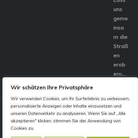
uns
geme
insa
m die
Straß
en
erob
ern…
Wir schätzen Ihre Privatsphäre
Wir verwenden Cookies, um Ihr Surferlebnis zu verbessern,
personalisierte Anzeigen oder Inhalte einzusetzen und
© E&S Motors GmbH,
unseren Datenverkehr zu analysieren. Wenn Sie auf „Alle
akzeptieren" klicken, stimmen Sie der Anwendung von
Linzer Straße 83 4240
Cookies zu.
Freistadt