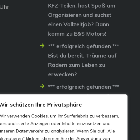
KFZ-Teilen, hast Spaß am
 Uhr
Organisieren und suchst
einen Vollzeitjob? Dann
komm zu E&S Motors!
*** erfolgreich gefunden ***
Bist du bereit, Träume auf
Rädern zum Leben zu
erwecken?
*** erfolgreich gefunden ***
Lass uns gemeinsam die
Wir schätzen Ihre Privatsphäre
Straßen erobern…
Wir verwenden Cookies, um Ihr Surferlebnis zu verbessern,
personalisierte Anzeigen oder Inhalte einzusetzen und
unseren Datenverkehr zu analysieren. Wenn Sie auf „Alle
akzeptieren" klicken, stimmen Sie der Anwendung von