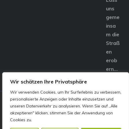
uns
geme
insa
m die
Straß
en
erob
ern…
Wir schätzen Ihre Privatsphäre
Wir verwenden Cookies, um Ihr Surferlebnis zu verbessern,
personalisierte Anzeigen oder Inhalte einzusetzen und
© E&S Motors GmbH,
unseren Datenverkehr zu analysieren. Wenn Sie auf „Alle
akzeptieren" klicken, stimmen Sie der Anwendung von
Linzer Straße 83 4240
Cookies zu.
Freistadt