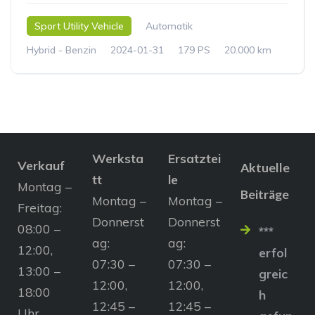
Sport Utility Vehicle
Automatik
Hybrid - Benzin
2024-01-31
179 PS
20.000 km
Werksta
Ersatztei
Verkauf
Aktuelle
tt
le
Montag –
Beiträge
Montag –
Montag –
Freitag:
Donnerst
Donnerst
08:00 –
***
ag:
ag:
12:00,
erfol
07:30 –
07:30 –
13:00 –
greic
12:00,
12:00,
18:00
h
12:45 –
12:45 –
Uhr