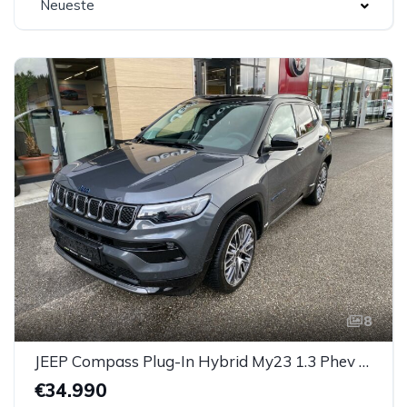
Neueste
8
JEEP Compass Plug-In Hybrid My23 1.3 Phev At 4xe *AHK*
€34.990