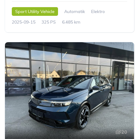
Sport Utility Vehicle
Automatik
Elektro
2025-09-15
325 PS
6.485 km
20