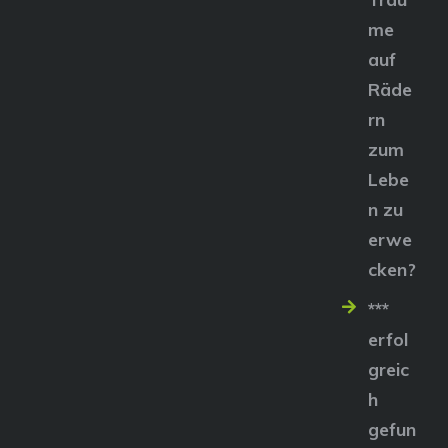
me
auf
Räde
rn
zum
Lebe
n zu
erwe
cken?
***
erfol
greic
h
gefun