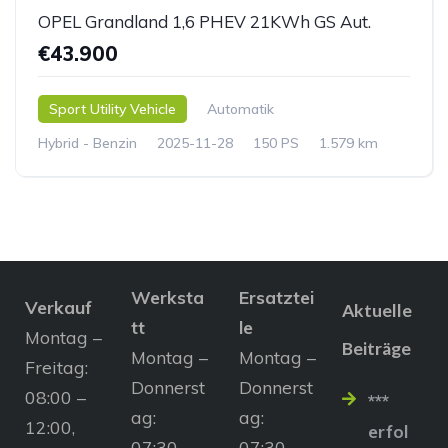
OPEL Grandland 1,6 PHEV 21KWh GS Aut.
€43.900
Sport Utility Vehicle
Automatik
Hybrid - Benzin
2025-11-28
150 PS
1.579 km
Werksta
Ersatztei
Verkauf
Aktuelle
tt
le
Montag –
Beiträge
Montag –
Montag –
Freitag:
Donnerst
Donnerst
08:00 –
***
ag:
ag:
12:00,
erfol
07:30 –
07:30 –