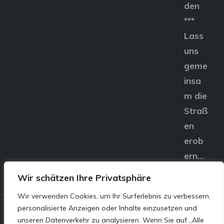
den
***
Lass
uns
geme
insa
m die
Straß
en
erob
ern…
Wir schätzen Ihre Privatsphäre
Wir verwenden Cookies, um Ihr Surferlebnis zu verbessern,
personalisierte Anzeigen oder Inhalte einzusetzen und
© E&S Motors GmbH,
unseren Datenverkehr zu analysieren. Wenn Sie auf „Alle