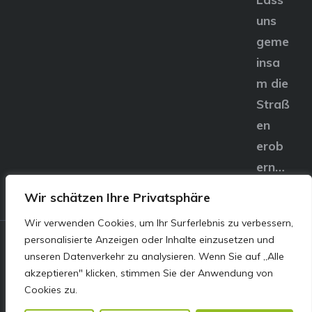
uns
geme
insa
m die
Straß
en
erob
ern…
Wir schätzen Ihre Privatsphäre
Wir verwenden Cookies, um Ihr Surferlebnis zu verbessern,
personalisierte Anzeigen oder Inhalte einzusetzen und
© E&S Motors GmbH,
unseren Datenverkehr zu analysieren. Wenn Sie auf „Alle
akzeptieren" klicken, stimmen Sie der Anwendung von
Linzer Straße 83 4240
Cookies zu.
Freistadt