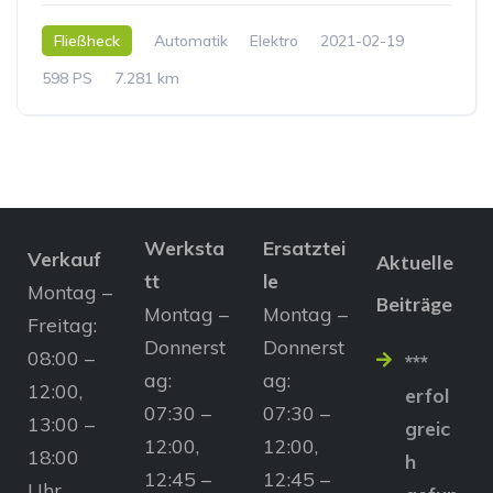
Fließheck
Automatik
Elektro
2021-02-19
598 PS
7.281 km
Werksta
Ersatztei
Verkauf
Aktuelle
tt
le
Montag –
Beiträge
Montag –
Montag –
Freitag:
Donnerst
Donnerst
08:00 –
***
ag:
ag:
12:00,
erfol
07:30 –
07:30 –
13:00 –
greic
12:00,
12:00,
18:00
h
12:45 –
12:45 –
Uhr