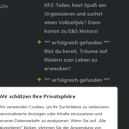
KFZ-Teilen, hast Spaß am
 Uhr
Organisieren und suchst
einen Vollzeitjob? Dann
komm zu E&S Motors!
*** erfolgreich gefunden ***
Bist du bereit, Träume auf
Rädern zum Leben zu
erwecken?
*** erfolgreich gefunden ***
Lass uns gemeinsam die
Wir schätzen Ihre Privatsphäre
Straßen erobern…
Wir verwenden Cookies, um Ihr Surferlebnis zu verbessern,
personalisierte Anzeigen oder Inhalte einzusetzen und
unseren Datenverkehr zu analysieren. Wenn Sie auf „Alle
akzeptieren" klicken, stimmen Sie der Anwendung von