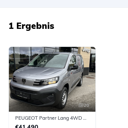
1 Ergebnis
20
PEUGEOT Partner Lang 4WD Aut. L2 BlueHDi 130 S&S Erh. Nutzlast Pemium Aut.
€41.490