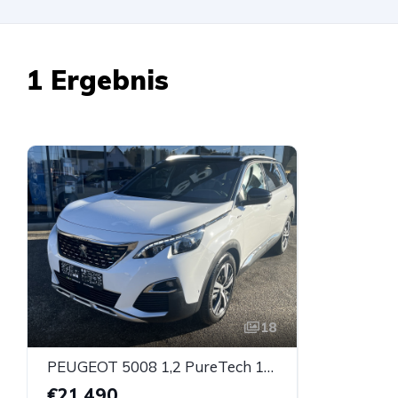
1 Ergebnis
18
PEUGEOT 5008 1,2 PureTech 130 S&S GT Line EAT8 Aut.
€21.490