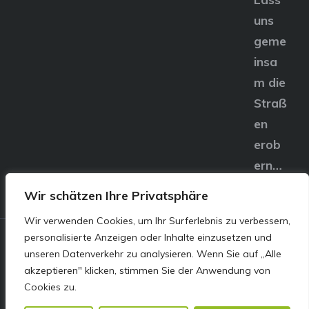
uns
geme
insa
m die
Straß
en
erob
ern…
Wir schätzen Ihre Privatsphäre
Wir verwenden Cookies, um Ihr Surferlebnis zu verbessern,
personalisierte Anzeigen oder Inhalte einzusetzen und
© E&S Motors GmbH,
unseren Datenverkehr zu analysieren. Wenn Sie auf „Alle
akzeptieren" klicken, stimmen Sie der Anwendung von
Linzer Straße 83 4240
Cookies zu.
Freistadt