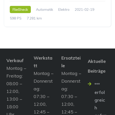
Fließheck
Automatik
Elektro
2021-02-19
598 PS
7.281 km
Werksta
Ersatztei
Verkauf
Aktuelle
tt
le
Montag –
Beiträge
Montag –
Montag –
Freitag:
Donnerst
Donnerst
08:00 –
***
ag:
ag:
12:00,
erfol
07:30 –
07:30 –
13:00 –
greic
12:00,
12:00,
18:00
h
12:45 –
12:45 –
Uhr