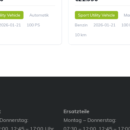
lity Vehicle
Automatik
Sport Utility Vehicle
Man
2026-01-21
100 PS
Benzin
2026-01-21
100
10 km
t
Ersatzteile
Donnerstag:
Montag – Donnerstag:
:00, 12:45 – 17:00 Uhr
07:30 – 12:00, 12:45 – 17:0