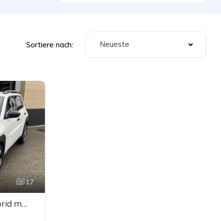
Neueste
Sortiere nach:
17
FIAT Grande Panda Hybrid mHEV 110 6-Gang eDCT LaPrima