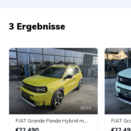
3 Ergebnisse
20
FIAT Grande Panda Hybrid mHEV 110 6-Gang eDCT LaPrima
€22.490
€22.4