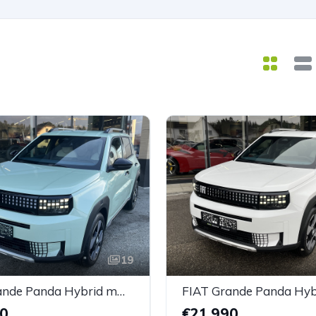
19
FIAT Grande Panda Hybrid mHEV 110 6-Gang eDCT LaPrima
90
€21.990