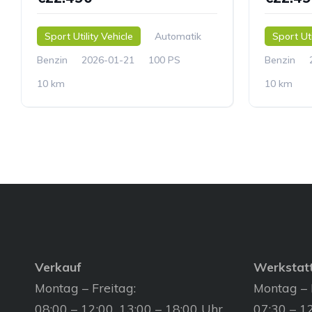
Sport Utility Vehicle
Automatik
Sport Uti
Benzin
2026-01-21
100 PS
Benzin
10 km
10 km
Verkauf
Werkstat
Montag – Freitag:
Montag – 
08:00 – 12:00, 13:00 – 18:00 Uhr
07:30 – 12