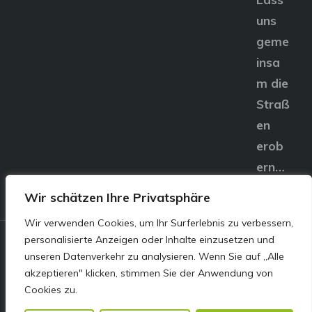
uns
geme
insa
m die
Straß
en
erob
ern…
Wir schätzen Ihre Privatsphäre
Wir verwenden Cookies, um Ihr Surferlebnis zu verbessern,
personalisierte Anzeigen oder Inhalte einzusetzen und
© E&S Motors GmbH,
unseren Datenverkehr zu analysieren. Wenn Sie auf „Alle
akzeptieren" klicken, stimmen Sie der Anwendung von
Linzer Straße 83 4240
Cookies zu.
Freistadt