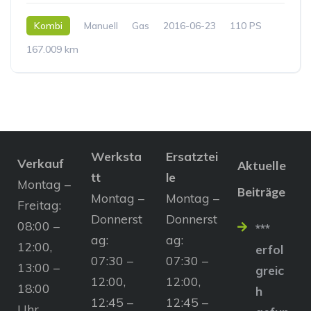
Kombi
Manuell
Gas
2016-06-23
110 PS
167.009 km
Werksta
Ersatztei
Verkauf
Aktuelle
tt
le
Montag –
Beiträge
Montag –
Montag –
Freitag:
Donnerst
Donnerst
08:00 –
***
ag:
ag:
12:00,
erfol
07:30 –
07:30 –
13:00 –
greic
12:00,
12:00,
18:00
h
12:45 –
12:45 –
Uhr