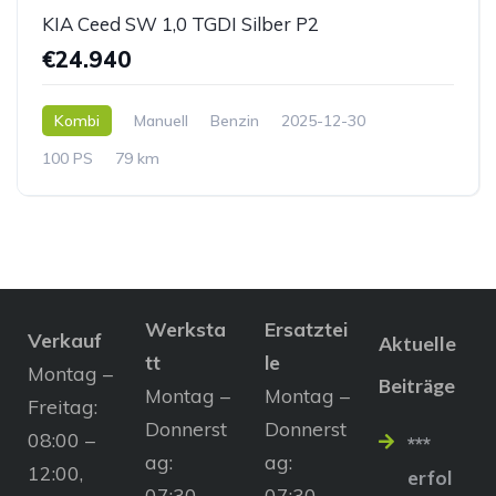
KIA Ceed SW 1,0 TGDI Silber P2
€24.940
Kombi
Manuell
Benzin
2025-12-30
100 PS
79 km
Werksta
Ersatztei
Verkauf
Aktuelle
tt
le
Montag –
Beiträge
Montag –
Montag –
Freitag:
Donnerst
Donnerst
08:00 –
***
ag:
ag:
12:00,
erfol
07:30 –
07:30 –