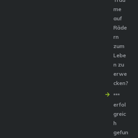
me
auf
Räde
rn
zum
Lebe
n zu
erwe
cken?
***
erfol
greic
h
gefun