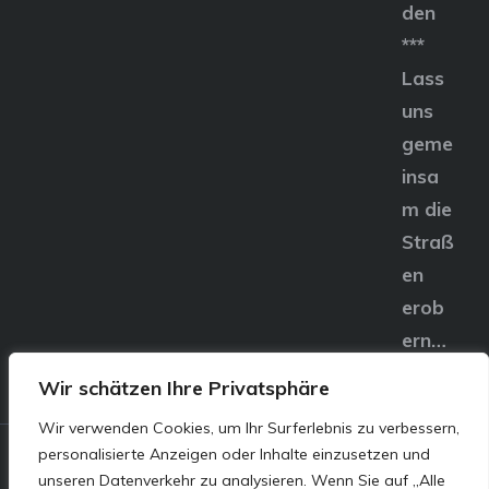
den
***
Lass
uns
geme
insa
m die
Straß
en
erob
ern…
Wir schätzen Ihre Privatsphäre
Wir verwenden Cookies, um Ihr Surferlebnis zu verbessern,
personalisierte Anzeigen oder Inhalte einzusetzen und
© E&S Motors GmbH,
unseren Datenverkehr zu analysieren. Wenn Sie auf „Alle