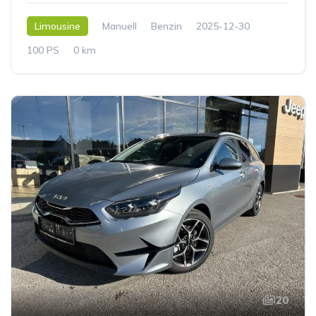
Limousine
Manuell
Benzin
2025-12-30
100 PS
0 km
20