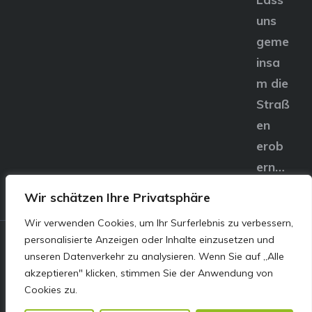
uns
geme
insa
m die
Straß
en
erob
ern…
Wir schätzen Ihre Privatsphäre
Wir verwenden Cookies, um Ihr Surferlebnis zu verbessern,
personalisierte Anzeigen oder Inhalte einzusetzen und
© E&S Motors GmbH,
unseren Datenverkehr zu analysieren. Wenn Sie auf „Alle
akzeptieren" klicken, stimmen Sie der Anwendung von
Linzer Straße 83 4240
Cookies zu.
Freistadt