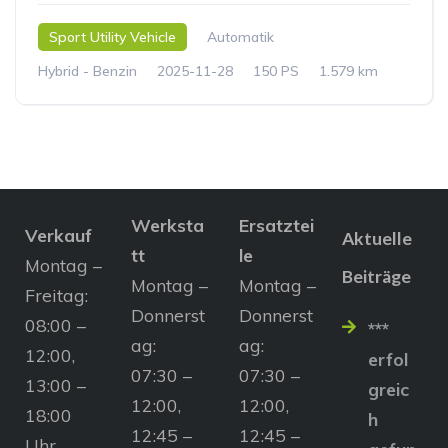
Sport Utility Vehicle
Automatik
Hybrid - Benzin
2025-11-28
150 PS
1.579 km
Werksta
Ersatztei
Verkauf
Aktuelle
tt
le
Montag –
Beiträge
Montag –
Montag –
Freitag:
Donnerst
Donnerst
08:00 –
***
ag:
ag:
12:00,
erfol
07:30 –
07:30 –
13:00 –
greic
12:00,
12:00,
18:00
h
12:45 –
12:45 –
Uhr