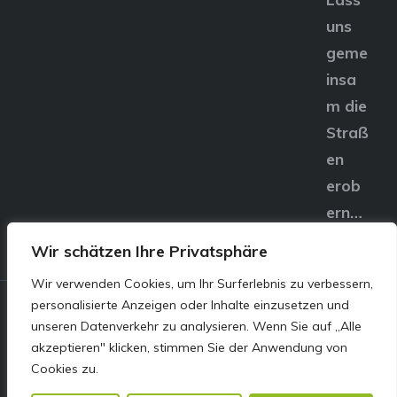
uns
geme
insa
m die
Straß
en
erob
ern…
Wir schätzen Ihre Privatsphäre
Wir verwenden Cookies, um Ihr Surferlebnis zu verbessern,
personalisierte Anzeigen oder Inhalte einzusetzen und
© E&S Motors GmbH,
unseren Datenverkehr zu analysieren. Wenn Sie auf „Alle
akzeptieren" klicken, stimmen Sie der Anwendung von
Linzer Straße 83 4240
Cookies zu.
Freistadt