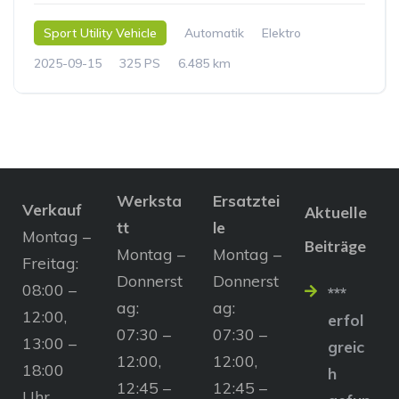
Sport Utility Vehicle
Automatik
Elektro
2025-09-15
325 PS
6.485 km
Werksta
Ersatztei
Verkauf
Aktuelle
tt
le
Montag –
Beiträge
Montag –
Montag –
Freitag:
Donnerst
Donnerst
08:00 –
***
ag:
ag:
12:00,
erfol
07:30 –
07:30 –
13:00 –
greic
12:00,
12:00,
18:00
h
12:45 –
12:45 –
Uhr