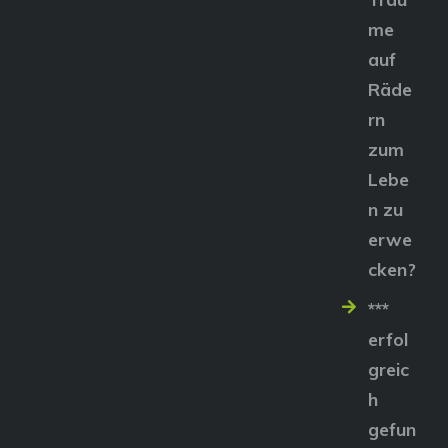
me
auf
Räde
rn
zum
Lebe
n zu
erwe
cken?
***
erfol
greic
h
gefun