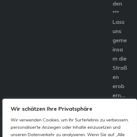
den
***
Lass
uns
geme
insa
m die
Straß
en
erob
ern…
Wir schätzen Ihre Privatsphäre
Wir verwenden Cookies, um Ihr Surferlebnis zu verbessern,
personalisierte Anzeigen oder Inhalte einzusetzen und
© E&S Motors GmbH,
unseren Datenverkehr zu analysieren. Wenn Sie auf „Alle