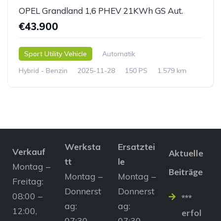
OPEL Grandland 1,6 PHEV 21KWh GS Aut.
€43.900
Sport Utility Vehicle
Automatik
Hybrid - Benzin
2025-11-28
150 PS
1.579 km
Werksta
Ersatztei
Verkauf
Aktuelle
tt
le
Montag –
Beiträge
Montag –
Montag –
Freitag:
Donnerst
Donnerst
08:00 –
***
ag:
ag:
12:00,
erfol
07:30 –
07:30 –