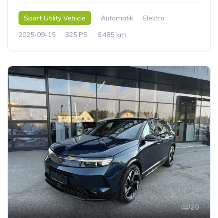
Sport Utility Vehicle
Automatik
Elektro
2025-09-15
325 PS
6.485 km
20