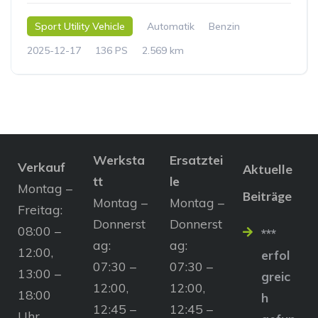
Sport Utility Vehicle
Automatik
Benzin
2025-12-17
136 PS
2.569 km
Werksta
Ersatztei
Verkauf
Aktuelle
tt
le
Montag –
Beiträge
Montag –
Montag –
Freitag:
Donnerst
Donnerst
08:00 –
***
ag:
ag:
12:00,
erfol
07:30 –
07:30 –
13:00 –
greic
12:00,
12:00,
18:00
h
12:45 –
12:45 –
Uhr