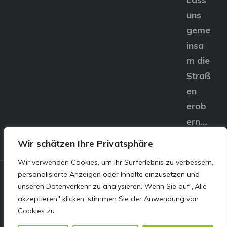
uns
geme
insa
m die
Straß
en
erob
ern…
Wir schätzen Ihre Privatsphäre
Wir verwenden Cookies, um Ihr Surferlebnis zu verbessern,
personalisierte Anzeigen oder Inhalte einzusetzen und
© E&S Motors GmbH,
unseren Datenverkehr zu analysieren. Wenn Sie auf „Alle
akzeptieren" klicken, stimmen Sie der Anwendung von
Linzer Straße 83 4240
Cookies zu.
Freistadt