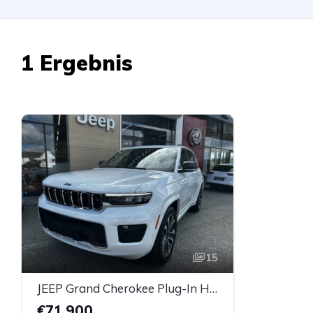
1 Ergebnis
15
JEEP Grand Cherokee Plug-In Hybrid My23 Overland 2.0 PHEV 380 Ps
€71.900