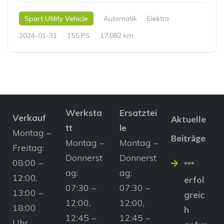
Sport Utility Vehicle
Automatik
Elektro
2024-01-31
155 PS
17.082 km
Werksta
Ersatztei
Verkauf
Aktuelle
tt
le
Montag –
Beiträge
Montag –
Montag –
Freitag:
Donnerst
Donnerst
08:00 –
***
ag:
ag:
12:00,
erfol
07:30 –
07:30 –
13:00 –
greic
12:00,
12:00,
18:00
h
12:45 –
12:45 –
Uhr