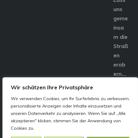
uns
geme
insa
m die
Straß
en
erob
ern…
Wir schätzen Ihre Privatsphäre
Wir verwenden Cookies, um Ihr Surferlebnis zu verbessern,
personalisierte Anzeigen oder Inhalte einzusetzen und
© E&S Motors GmbH,
unseren Datenverkehr zu analysieren. Wenn Sie auf „Alle
akzeptieren" klicken, stimmen Sie der Anwendung von
Linzer Straße 83 4240
Cookies zu.
Freistadt