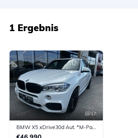
1 Ergebnis
17
BMW X5 xDrive30d Aut. *M-Paket*
€46.990