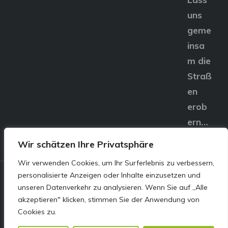
uns
geme
insa
m die
Straß
en
erob
ern…
Wir schätzen Ihre Privatsphäre
Wir verwenden Cookies, um Ihr Surferlebnis zu verbessern,
personalisierte Anzeigen oder Inhalte einzusetzen und
© E&S Motors GmbH,
unseren Datenverkehr zu analysieren. Wenn Sie auf „Alle
akzeptieren" klicken, stimmen Sie der Anwendung von
Linzer Straße 83 4240
Cookies zu.
Freistadt