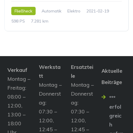
Fließheck
Automatik
Elektro
2021-02-19
598 PS
7.281 km
Werksta
Ersatztei
Verkauf
Aktuelle
tt
le
Montag –
Beiträge
Montag –
Montag –
Freitag:
Donnerst
Donnerst
08:00 –
***
ag:
ag:
12:00,
erfol
07:30 –
07:30 –
13:00 –
greic
12:00,
12:00,
18:00
h
12:45 –
12:45 –
Uhr