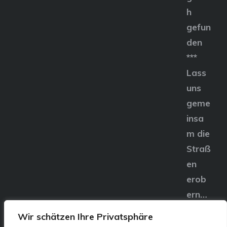
h
gefun
den
***
Lass
uns
geme
insa
m die
Straß
en
erob
ern…
Wir schätzen Ihre Privatsphäre