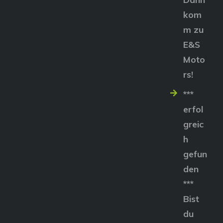
kom
m zu
E&S
Moto
rs!
***
erfol
greic
h
gefun
den
***
Bist
du