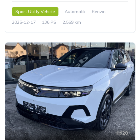
Sport Utility Vehicle
Automatik
Benzin
2025-12-17
136 PS
2.569 km
20