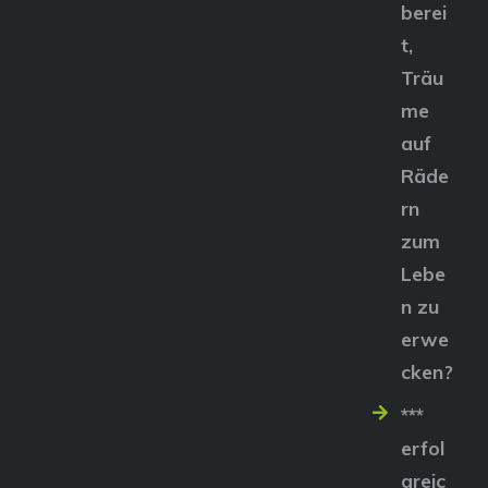
berei
t,
Träu
me
auf
Räde
rn
zum
Lebe
n zu
erwe
cken?
***
erfol
greic