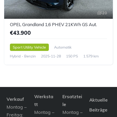
20
OPEL Grandland 1,6 PHEV 21KWh GS Aut.
€43.900
Sport Utility Vehicle
Automatik
Hybrid - Benzin
2025-11-28
150 PS
1.579 km
Werksta
Ersatztei
Verkauf
Aktuelle
tt
le
Montag –
Beiträge
Montag –
Montag –
Freitag: