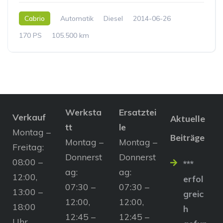
Cabrio
Automatik
Diesel
2014-06-26
170 PS
105.500 km
Werksta
Ersatztei
Verkauf
Aktuelle
tt
le
Montag –
Beiträge
Montag –
Montag –
Freitag:
Donnerst
Donnerst
08:00 –
***
ag:
ag:
12:00,
erfol
07:30 –
07:30 –
13:00 –
greic
12:00,
12:00,
18:00
h
12:45 –
12:45 –
Uhr