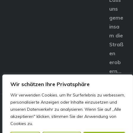
uns
geme
insa
m die
Straß
en
erob
ern…
Wir schätzen Ihre Privatsphäre
Wir verwenden Cookies, um Ihr Surferlebnis zu verbessern,
personalisierte Anzeigen oder Inhalte einzusetzen und
© E&S Motors GmbH,
unseren Datenverkehr zu analysieren. Wenn Sie auf „Alle
akzeptieren" klicken, stimmen Sie der Anwendung von
Linzer Straße 83 4240
Cookies zu.
Freistadt