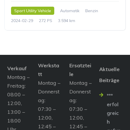
Sport Utility Vehicle
Automatik
Benzin
2024-02-29
272 PS
3.594 km
Werksta
Ersatztei
Verkauf
Aktuelle
tt
le
Montag –
Beiträge
Montag –
Montag –
Freitag:
Donnerst
Donnerst
08:00 –
***
ag:
ag:
12:00,
erfol
07:30 –
07:30 –
13:00 –
greic
12:00,
12:00,
18:00
h
12:45 –
12:45 –
Uhr