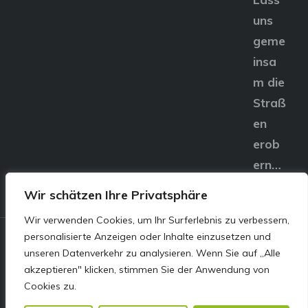
uns
geme
insa
m die
Straß
en
erob
ern…
Wir schätzen Ihre Privatsphäre
Wir verwenden Cookies, um Ihr Surferlebnis zu verbessern,
personalisierte Anzeigen oder Inhalte einzusetzen und
© E&S Motors GmbH,
unseren Datenverkehr zu analysieren. Wenn Sie auf „Alle
akzeptieren" klicken, stimmen Sie der Anwendung von
Linzer Straße 83 4240
Cookies zu.
Freistadt