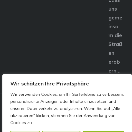
uns
geme
insa
m die
Straß
en
erob
ern…
Wir schätzen Ihre Privatsphäre
Wir verwenden Cookies, um Ihr Surferlebnis zu verbessern,
personalisierte Anzeigen oder Inhalte einzusetzen und
© E&S Motors GmbH,
unseren Datenverkehr zu analysieren. Wenn Sie auf „Alle
akzeptieren" klicken, stimmen Sie der Anwendung von
Linzer Straße 83 4240
Cookies zu.
Freistadt