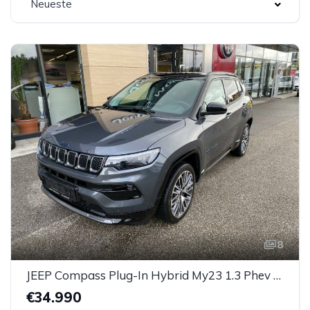
Neueste
8
JEEP Compass Plug-In Hybrid My23 1.3 Phev At 4xe *AHK*
€34.990