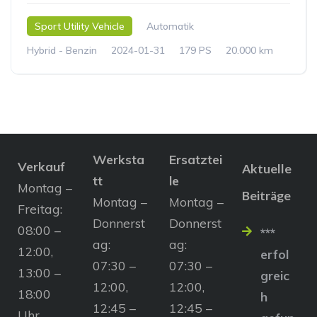
Sport Utility Vehicle
Automatik
Hybrid - Benzin
2024-01-31
179 PS
20.000 km
Werksta
Ersatztei
Verkauf
Aktuelle
tt
le
Montag –
Beiträge
Montag –
Montag –
Freitag:
Donnerst
Donnerst
08:00 –
***
ag:
ag:
12:00,
erfol
07:30 –
07:30 –
13:00 –
greic
12:00,
12:00,
18:00
h
12:45 –
12:45 –
Uhr