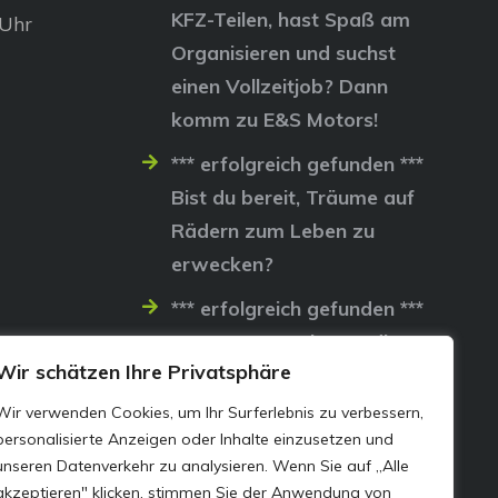
KFZ-Teilen, hast Spaß am
 Uhr
Organisieren und suchst
einen Vollzeitjob? Dann
komm zu E&S Motors!
*** erfolgreich gefunden ***
Bist du bereit, Träume auf
Rädern zum Leben zu
erwecken?
*** erfolgreich gefunden ***
Lass uns gemeinsam die
Wir schätzen Ihre Privatsphäre
Straßen erobern…
Wir verwenden Cookies, um Ihr Surferlebnis zu verbessern,
personalisierte Anzeigen oder Inhalte einzusetzen und
unseren Datenverkehr zu analysieren. Wenn Sie auf „Alle
akzeptieren" klicken, stimmen Sie der Anwendung von