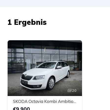
1 Ergebnis
20
SKODA Octavia Kombi Ambition Erdgas G-Tec (CNG)
€9.900